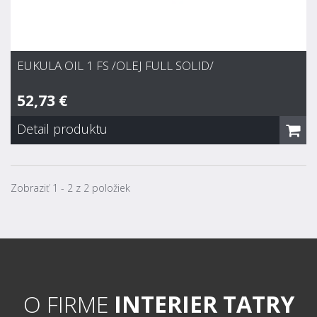
EUKULA OIL 1 FS /OLEJ FULL SOLID/
52,73 €
Detail produktu
eukula oil 1 FS /olej Full Solid/
52,73 €
Zobraziť 1 - 2 z 2 položiek
Zvyčajne 7 dní
Hĺbková impregnácia na báze prírodného oleja pre drevené a
korkové dlážkové krytiny v domácnostiach a objektoch.
Neobsahuje rozpúšťadlá, ľahké spracovanie, vhodný pre
podlahové kúrenie, protišmykovosť R10 podľa BGR 181, pri
kombinácii s euku master FS...
O FIRME
INTERIER TATRY