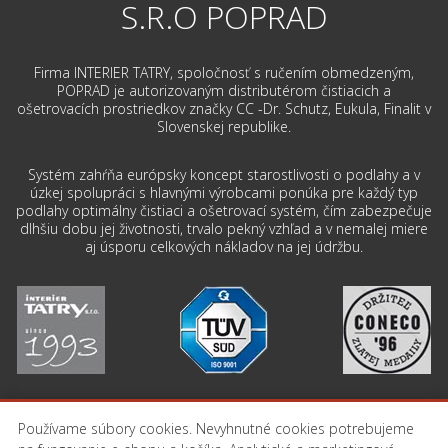
S.R.O POPRAD
Firma INTERIER TATRY, spoločnosť s ručením obmedzeným,
POPRAD je autorizovaným distributérom čistiacich a
ošetrovacích prostriedkov značky CC -Dr. Schutz, Eukula, Finalit v
Slovenskej republike.
Systém zahŕňa európsky koncept starostlivosti o podlahy a v
úzkej spolupráci s hlavnými výrobcami ponúka pre každý typ
podlahy optimálny čistiaci a ošetrovací systém, čím zabezpečuje
dlhšiu dobu jej životnosti, trvalo pekný vzhľad a v nemalej miere
aj úsporu celkových nákladov na jej údržbu.
Používame súbory cookies. Nevyhnutné cookies potrebujeme