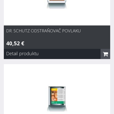
DR. SCHUTZ ODSTRAŇOVAČ POVLAKU
40,52 €
Detail produktu
Dr. Schutz Odstraňovač povlaku
40,52 €
Zvyčajne 7 dní
Odstraňovač sivého povlaku - intenzívny čistič pre všetky
zošednuté povrchy tvrdých drevín. Dobre priľne a
neodkvapkáva. Rýchlo zosvetlí všetky zošednuté drevené
povrchy a oživuje ich. Drevu sa vráti jeho prirodzená farba.