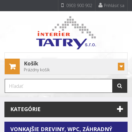
0903 900 902
Prihlásiť sa
Košík
Prázdny košík
KATEGÓRIE
VONKAJŠIE DREVINY, WPC, ZÁHRADNÝ