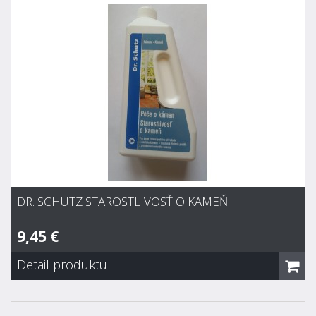
16,11 €
Zvyčajne 7 dní
Firmou Villeroy & Boch doporučený základný čistič pre
odstránenie cementového závoja z dlažby a keramiky, pre
vonkajšie a vnútorné bazény, záhradné fontány, betónové a
kamenné podlahy, sanitárnu keramiku. Odstraňuje tiež zvyšky
močového kameňa, sadzí,...
DR. SCHUTZ STAROSTLIVOSŤ O KAMEŇ
9,45 €
Detail produktu
Dr. Schutz Starostlivosť o kameň
9,45 €