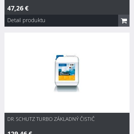
47,26 €
Detail produktu
Dr. Schutz Profi základný čistič
47,26 €
Skladom
Pre profesionálne základné čistenie všetkých PVC-dlážkových
krytín. Nie je vhodný pre linoleum a kaučuk. Vysoko alkalický.
Veľmi dobrá rozpúšťacia sila na metalické polymérne
disperzie a tiež na zastaralé alebo navrstvené ochranné
nátery.
DR. SCHUTZ TURBO ZÁKLADNÝ ČISTIČ
129,46 €