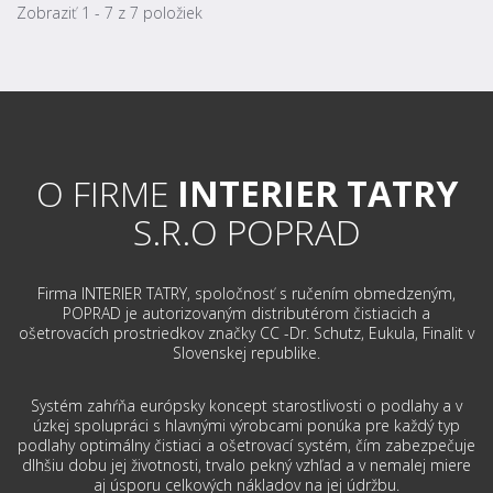
Zobraziť 1 - 7 z 7 položiek
Zvyčajne 7 dní
Pre ošetrenie a bežné čistenie všetkých dlážkových krytín z
prírodného a umelého kameňa. Povrch zostane
protišmykový, odpudzuje nečistoty. Zanecháva hodvábne
matný lesk.
O FIRME
INTERIER TATRY
S.R.O POPRAD
Firma INTERIER TATRY, spoločnosť s ručením obmedzeným,
POPRAD je autorizovaným distributérom čistiacich a
ošetrovacích prostriedkov značky CC -Dr. Schutz, Eukula, Finalit v
Slovenskej republike.
Systém zahŕňa európsky koncept starostlivosti o podlahy a v
úzkej spolupráci s hlavnými výrobcami ponúka pre každý typ
podlahy optimálny čistiaci a ošetrovací systém, čím zabezpečuje
dlhšiu dobu jej životnosti, trvalo pekný vzhľad a v nemalej miere
aj úsporu celkových nákladov na jej údržbu.