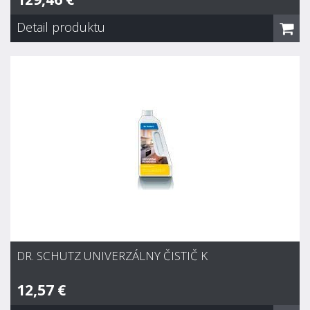
Detail produktu
Dr. Schutz Turbo základný čistič
129,46 €
Zvyčajne 7 dní
Expresný základný čistič s rýchlym rozpúšťacím účinkom.
Odstraňuje rýchlo a účinne staré metalické polymérne
disperzie a ochranné polymérne vosky. Účinný tiež na
zastaralé navrstvené nátery a tiež na separačné látky na
kaučukových dlážkach.
DR. SCHUTZ UNIVERZÁLNY ČISTIČ K
12,57 €