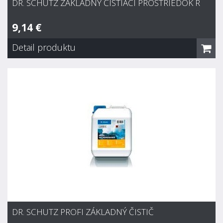
DR. SCHUTZ ZÁKLADNÝ ČISTIACI PROSTRIEDOK R
9,14 €
Detail produktu
Dr. Schutz Základný čistiaci prostriedok R
9,14 €
Skladom
Pre základné čistenie a čistenie po pokládke týchto
dlážkových krytín: linoleum, PVC, kaučuk, vinyl, dlažba a
kameň. Odstraňuje vrstvy starých ochranných náterov, zvyšky
lepidiel a pod. Pre materiál šetrná pH-hodnota.
DR. SCHUTZ PROFI ZÁKLADNÝ ČISTIČ