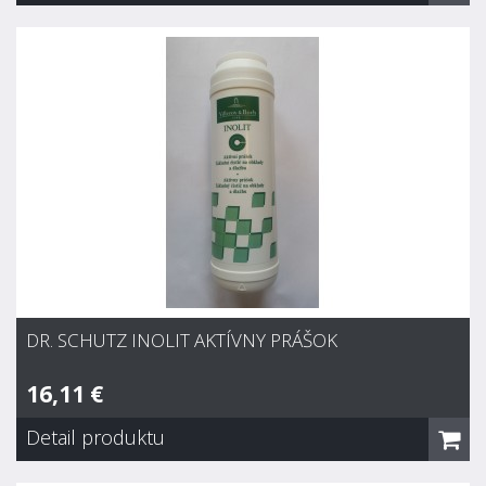
133,09 €
Zvyčajne 7 dní
Dezinfekčný čistič pre plošnú dezinfekciu vytieraním
v zdravotníckom prostredí.Tekutý koncentrát na báze
kvartérnych amóniových zlúčenín. Má baktericídny, fungicídny
a virucídny účinok.
DR. SCHUTZ INOLIT AKTÍVNY PRÁŠOK
16,11 €
Detail produktu
Dr. Schutz Inolit aktívny prášok