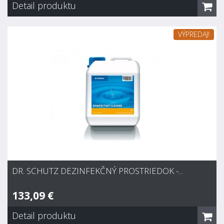
Detail produktu
Dr. Schutz Univerzálny čistič K
VÝPREDAJ!
12,57 €
Skladom
Čistenie všetkých vode odolných povrchov v kuchyni, kúpeľni,
toaletách, prírodnú kožu aj koženku, kovové časti, okná, sklo,
zrkadlá, markízy, žalúzie a záhradný nábytok. Umýva riad a
sklo, čistí všetko v aute (interiér aj exteriér). Spotreba : v
závislosti...
DR. SCHUTZ DEZINFEKČNÝ PROSTRIEDOK -...
133,09 €
Detail produktu
Dr. Schutz Dezinfekčný prostriedok -...