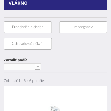
VLÁKNO
Predčističe a čističe
Impregnácia
Odstraňovače škvŕn
Zoradiť podľa
--
Zobraziť 1 - 6 z 6 položiek