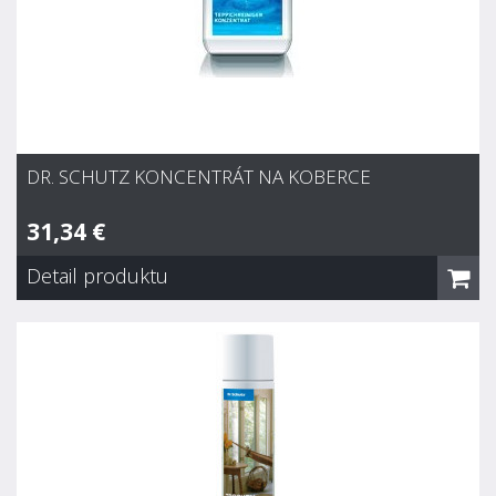
Nepríjemné pachy na kobercoch a čalúnení budú úplne
absorbované. Rozpúšťa nečistoty a škvrny, preto je ideálnym
predčističom pri suchom aj mokrom extrakčnom čistení.
Vhodný pre čistenie padom z mikrovlákna.
DR. SCHUTZ KONCENTRÁT NA KOBERCE
31,34 €
Detail produktu
Dr. Schutz Koncentrát na koberce
31,34 €
Skladom
Pre hĺbkové extrakčné čistenie kobercov a čalúnenia zo
syntetických vlákien a vlny. Vhodný do všetkých extraktorov. S
integrovaným rozpúšťačom škvŕn a odpeňovačom. Fresh-Up