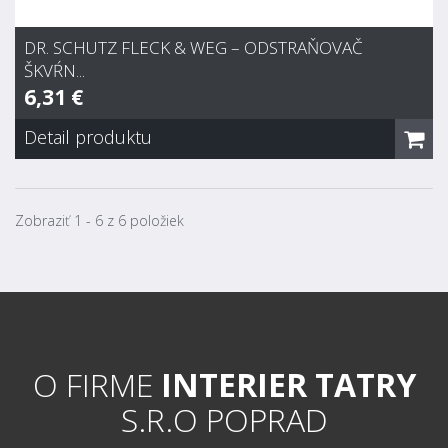
DR. SCHUTZ FLECK & WEG – ODSTRAŇOVAČ
ŠKVŔN...
6,31 €
Detail produktu
Dr. Schutz Fleck & Weg – odstraňovač škvŕn...
6,31 €
Zobraziť 1 - 6 z 6 položiek
Zvyčajne 7 dní
Odstraňuje vodou rozpustné a nerozpustné škvrny z
kobercov zo syntetických vlákien. Pôsobí aktívnym kyslíkom
tiež proti farebne intenzívnym škvrnám ako červené víno,
káva, čaj a pod. Odstraňuje ryhy od gumy, gumových
podpätkov, fixiek.
O FIRME
INTERIER TATRY
S.R.O POPRAD