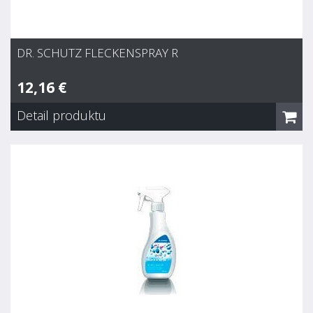
DR. SCHUTZ FLECKENSPRAY R
12,16 €
Detail produktu
Dr. Schutz Fleckenspray R
12,16 €
Skladom
Profesionál medzi odstraňovačmi škvŕn. Na báze vysoko
účinných aktívnych látok. Odstraňuje odolné škvrny ako
žuvačky, olej, tuky, asfalt, lepidlá, farby, živice a pod.