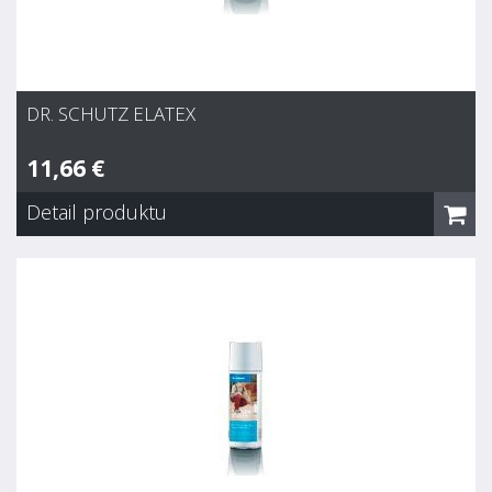
DR. SCHUTZ ELATEX
11,66 €
Detail produktu
Dr. Schutz Elatex
11,66 €
Skladom
Univerzálny odstraňovač škvŕn bez tenzidov. Pre
odstraňovanie rýh od gumových podpätkov a odolných škvŕn
ako napr. zvyšky lepidla, kolové nápoje, ovocné šťavy, kečup,
lekvár, červené víno, káva, čokoláda, žuvačka, krém na
topánky, lak na nechty, asfalt,...