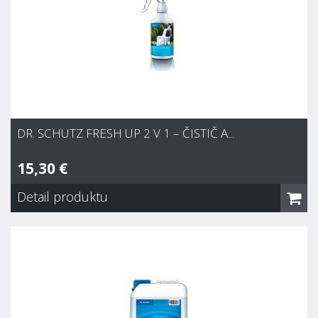
DR. SCHUTZ FRESH UP 2 V 1 – ČISTIČ A...
15,30 €
Detail produktu
Dr. Schutz Fresh Up 2 v 1 – čistič a...
15,30 €
Skladom
Stará sa o sviežu vôňu vďaka novej Fresh-Up formuli.