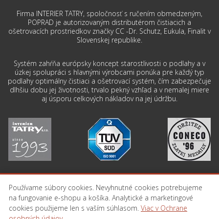
Firma INTERIER TATRY, spoločnosť s ručením obmedzeným,
POPRAD je autorizovaným distributérom čistiacich a
ošetrovacích prostriedkov značky CC -Dr. Schutz, Eukula, Finalit v
Slovenskej republike.
Systém zahŕňa európsky koncept starostlivosti o podlahy a v
úzkej spolupráci s hlavnými výrobcami ponúka pre každý typ
podlahy optimálny čistiaci a ošetrovací systém, čím zabezpečuje
dlhšiu dobu jej životnosti, trvalo pekný vzhľad a v nemalej miere
aj úsporu celkových nákladov na jej údržbu.
Používame súbory cookies. Nevyhnutné cookies potrebujeme
na fungovanie e-shopu a košíka. Analytické a marketingové
PREJSŤ NA STRÁNKU INTERIER-TATRY.SK
cookies použijeme len s vaším súhlasom.
Viac v Ochrane
osobných údajov
.