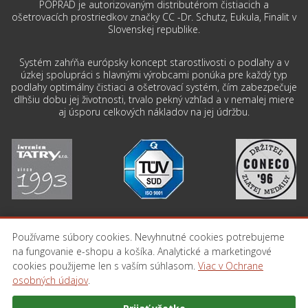
POPRAD je autorizovaným distributérom čistiacich a
ošetrovacích prostriedkov značky CC -Dr. Schutz, Eukula, Finalit v
Slovenskej republike.
Systém zahŕňa európsky koncept starostlivosti o podlahy a v
úzkej spolupráci s hlavnými výrobcami ponúka pre každý typ
podlahy optimálny čistiaci a ošetrovací systém, čím zabezpečuje
dlhšiu dobu jej životnosti, trvalo pekný vzhľad a v nemalej miere
aj úsporu celkových nákladov na jej údržbu.
Používame súbory cookies. Nevyhnutné cookies potrebujeme
na fungovanie e-shopu a košíka. Analytické a marketingové
PREJSŤ NA STRÁNKU INTERIER-TATRY.SK
cookies použijeme len s vaším súhlasom.
Viac v Ochrane
osobných údajov
.
Obchodné podmienky
Doprava
Kontakt