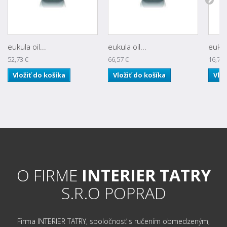
eukula oil...
eukula oil...
eukul
52,73 €
66,57 €
16,72 
Vložiť do košíka
Vložiť do košíka
Vlož
O FIRME
INTERIER TATRY
S.R.O POPRAD
Firma INTERIER TATRY, spoločnosť s ručením obmedzeným,