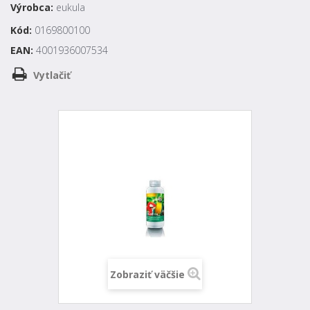
Výrobca:
eukula
Kód:
0169800100
EAN:
4001936007534
Vytlačiť
Zobraziť väčšie