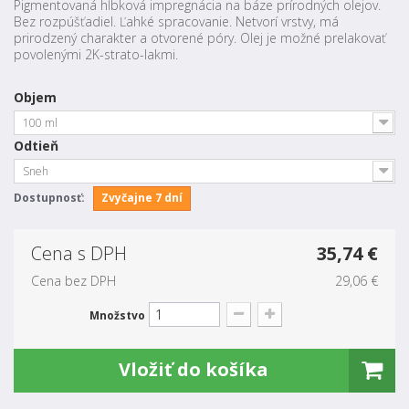
Pigmentovaná hĺbková impregnácia na báze prírodných olejov.
Bez rozpúšťadiel. Ľahké spracovanie. Netvorí vrstvy, má
prirodzený charakter a otvorené póry. Olej je možné prelakovať
povolenými 2K-strato-lakmi.
Objem
100 ml
Odtieň
Sneh
Dostupnosť:
Zvyčajne 7 dní
Cena s DPH
35,74 €
Cena bez DPH
29,06 €
Množstvo
Vložiť do košíka