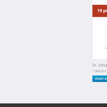
19 p
Dr. Schut
1 084,02 €
Vložiť 