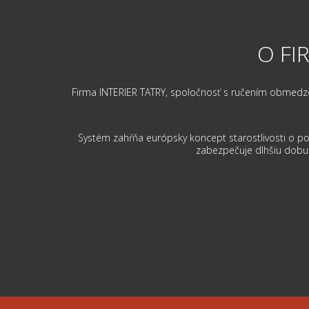
O FI
Firma INTERIER TATRY, spoločnosť s ručením obmedzený
Systém zahŕňa európsky koncept starostlivosti o po
zabezpečuje dlhšiu dobu j