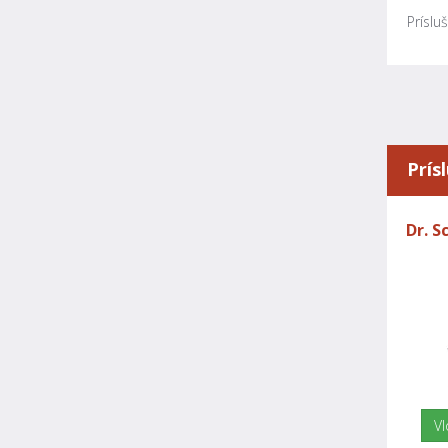
Príslu
Prís
Dr. S
Vl