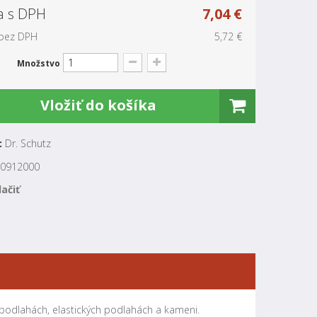
a s DPH
7,04 €
bez DPH
5,72 €
Množstvo
Vložiť do košíka
:
Dr. Schutz
0912000
lačiť
 podlahách, elastických podlahách a kameni.