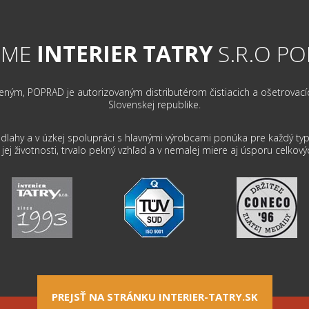
RME
INTERIER TATRY
S.R.O P
m, POPRAD je autorizovaným distributérom čistiacich a ošetrovacích 
Slovenskej republike.
dlahy a v úzkej spolupráci s hlavnými výrobcami ponúka pre každý typ 
ej životnosti, trvalo pekný vzhľad a v nemalej miere aj úsporu celkový
PREJSŤ NA STRÁNKU INTERIER-TATRY.SK