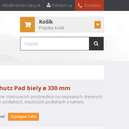
info@interier-tatry.sk
Prihlásiť sa
Kontakty
Košík
Prázdny košík
chutz Pad biely ø 330 mm
enie ošetrovacích prostriedkov na olejovaných drevených
h podlahách, elastických podlahách a kameni.
sť:
Zvyčajne 7 dní