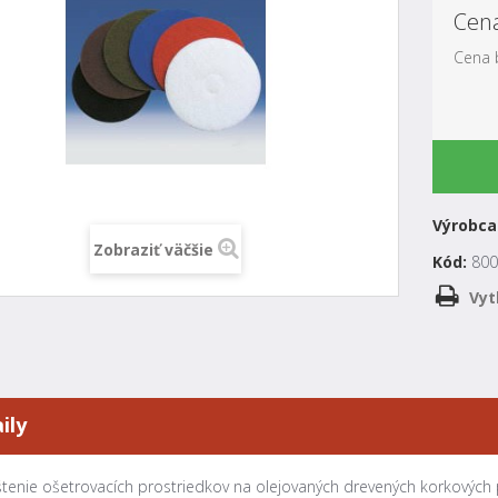
Cen
Cena 
Výrobca
Zobraziť väčšie
Kód:
800
Vyt
ily
štenie ošetrovacích prostriedkov na olejovaných drevených korkových