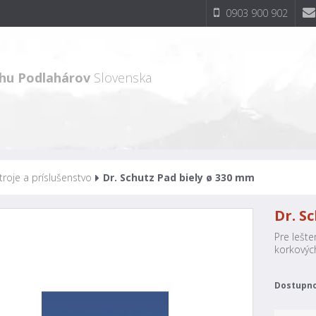
0903 900 902
hu Podlahárov
Slovenska
troje a príslušenstvo
Dr. Schutz Pad biely ø 330 mm
Dr. S
Pre lešt
korkovýc
Dostupno