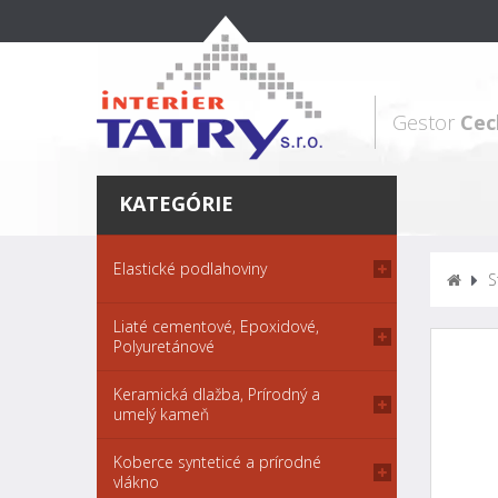
Gestor
Cec
KATEGÓRIE
Elastické podlahoviny
S
Liaté cementové, Epoxidové,
Polyuretánové
Keramická dlažba, Prírodný a
umelý kameň
Koberce synteticé a prírodné
vlákno