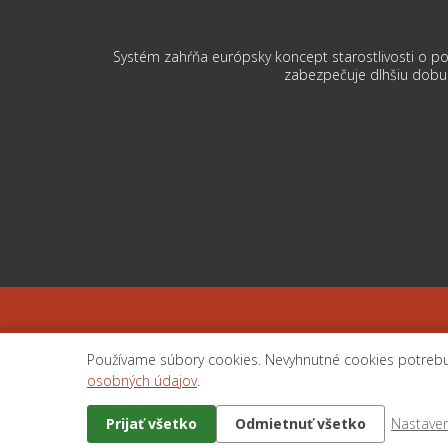
Systém zahŕňa európsky koncept starostlivosti o po
zabezpečuje dlhšiu dobu j
Obchod
Používame súbory cookies. Nevyhnutné cookies potrebu
osobných údajov
.
Prijať všetko
Odmietnuť všetko
Nastaven