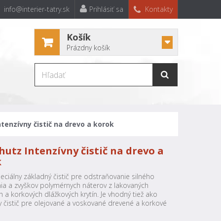
info@interier-tatry.sk
Prihlásiť sa
Kontakty
Košík
Prázdny košík
ntenzívny čistič na drevo a korok
chutz Intenzívny čistič na drevo a
k
eciálny základný čistič pre odstraňovanie silného
nia a zvyškov polymérnych náterov z lakovaných
 a korkových dlážkových krytín. Je vhodný tiež ako
y čistič pre olejované a voskované drevené a korkové