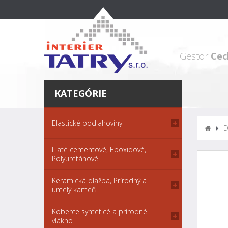
Gestor
Cec
KATEGÓRIE
Elastické podlahoviny
D
Liaté cementové, Epoxidové,
Polyuretánové
Keramická dlažba, Prírodný a
umelý kameň
Koberce synteticé a prírodné
vlákno