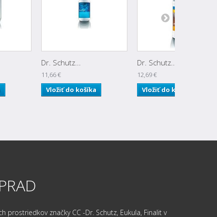
Dr. Schutz...
Dr. Schutz...
11,66 €
12,69 €
a
Vložiť do košíka
Vložiť do košíka
OPRAD
prostriedkov značky CC -Dr. Schutz, Eukula, Finalit v