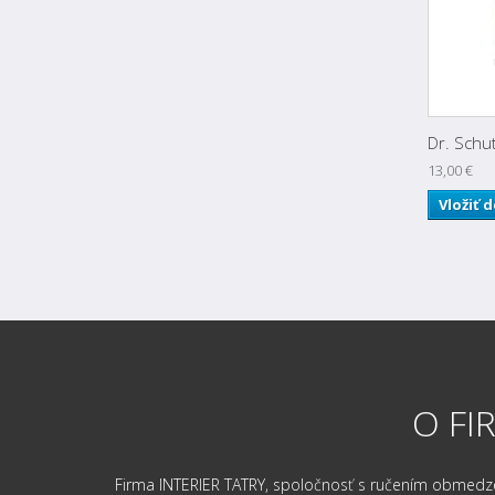
Dr. Schut
13,00 €
Vložiť 
O FI
Firma INTERIER TATRY, spoločnosť s ručením obmedzený