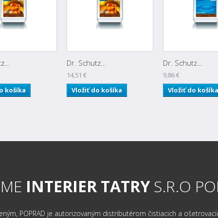
z...
Dr. Schutz...
Dr. Schutz...
14,51 €
9,86 €
do košíka
Vložiť do košíka
Vložiť do košík
RME
INTERIER TATRY
S.R.O P
m, POPRAD je autorizovaným distributérom čistiacich a ošetrovacích 