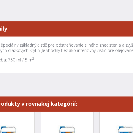
ily
 špeciálny základný čistič pre odstraňovanie silného znečistenia a z
ých dlážkových krytín. Je vhodný tiež ako intenzívny čistič pre olejova
2
ba: 750 ml / 5 m
rodukty v rovnakej kategórií: