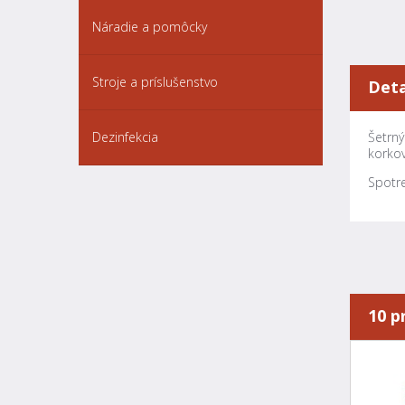
Náradie a pomôcky
Stroje a príslušenstvo
Deta
Šetrný
Dezinfekcia
korkov
Spotre
10 p