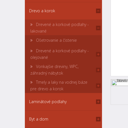
Drevo a korok
Drevené a korkové podlahy -
lakované
Ošetrovanie a čistenie
Drevené a korkové podlahy -
olejované
Vonkajšie dreviny, WPC,
záhradný nábytok
Tmely a laky na vodnej báze
pre drevo a korok
Laminátové podlahy
Byt a dom