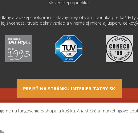
Slovenskej republike.
dlahy a v úzkej spolupráci s hlavnými výrobcami ponúka pre každý typ 
ej životnosti, trvalo pekný vzhľad a v nemalej miere aj úsporu celkový
PREJSŤ NA STRÁNKU INTERIER-TATRY.SK
né podmienky
Doprava
Kontakt
Nastavenia
jeme na fungovanie e-shopu a košíka. Analytické a marketingové coo
ia
© 2026 Copyright INTE