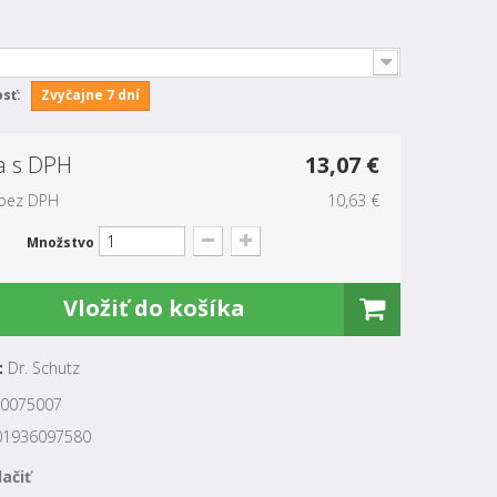
sť:
Zvyčajne 7 dní
a s DPH
13,07 €
bez DPH
10,63 €
Množstvo
Vložiť do košíka
:
Dr. Schutz
0075007
01936097580
lačiť