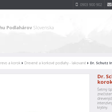
0903 900 902
hu Podlahárov
Slovenska
revo a korok
Drevené a korkové podlahy - lakované
Dr. Schutz I
Dr. S
koro
Šetrný šp
znečiste
drevených
intenzívn
krytiny.