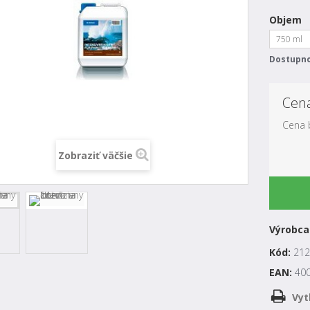
Objem
750 ml
Dostupno
Cen
Cena 
Zobraziť väčšie
Výrobca
Kód:
212
EAN:
40
Vyt