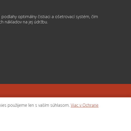
podlahy optimálny čistiaci a ošetrovací systém, čím
ch nákladov na jej údržbu.
 cookies
kies použijeme len s vaším súhlasom.
Viac v Ochrane
RIER TATRY, spoločnosť s ručením obmedzeným, POPRAD