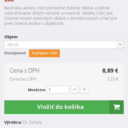
Neutrálny aktívny čistič pre bežné čistenie dlážok a šetrné
odstraňovanie silných nečistôt a mastnôt. Ideálny čistič pre
čistenie nových elastických dlážok v domácnostiach a tiež pre
prvé čistenie linolea v objektoch.
Objem
750 ml
Dostupnosť:
Zvyčajne 7 dní
Cena s DPH
8,89 €
Cena bez DPH
7,23 €
Množstvo
Vložiť do košíka
Výrobca:
Dr. Schutz