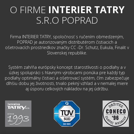
O FIRME
INTERIER TATRY
S.R.O POPRAD
Firma INTERIER TATRY, spoločnosť s ručením obmedzeným,
POPRAD je autorizovaným distributérom čistiacich a
ošetrovacích prostriedkov značky CC -Dr. Schutz, Eukula, Finalit v
Slovenskej republike.
Systém zahŕňa európsky koncept starostlivosti o podlahy a v
úzkej spolupráci s hlavnými výrobcami ponúka pre každý typ
podlahy optimálny čistiaci a ošetrovací systém, čím zabezpečuje
dlhšiu dobu jej životnosti, trvalo pekný vzhľad a v nemalej miere
aj úsporu celkových nákladov na jej údržbu.