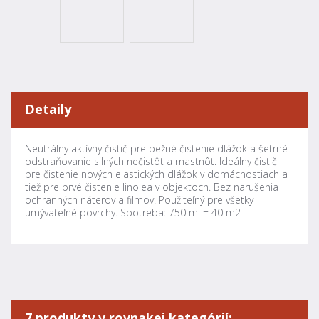
Detaily
Neutrálny aktívny čistič pre bežné čistenie dlážok a šetrné
odstraňovanie silných nečistôt a mastnôt. Ideálny čistič
pre čistenie nových elastických dlážok v domácnostiach a
tiež pre prvé čistenie linolea v objektoch. Bez narušenia
ochranných náterov a filmov. Použiteľný pre všetky
umývateľné povrchy. Spotreba: 750 ml = 40 m2
7 produkty v rovnakej kategórií: