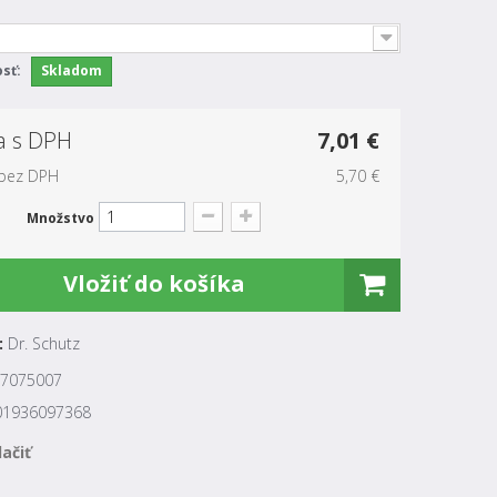
sť:
Skladom
a s DPH
7,01 €
bez DPH
5,70 €
Množstvo
Vložiť do košíka
:
Dr. Schutz
7075007
01936097368
lačiť