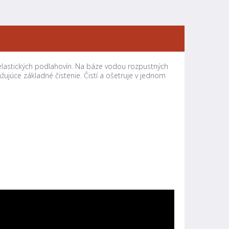
h elastických podlahovín. Na báze vodou rozpustných
ujúce základné čistenie. Čistí a ošetruje v jednom