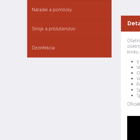
Náradie a pomôcky
Deta
Stroje a príslušenstvo
Ošetro
ošetro
Dezinfekcia
kroku.
V
V
O
V
P
S
S
Oficiá