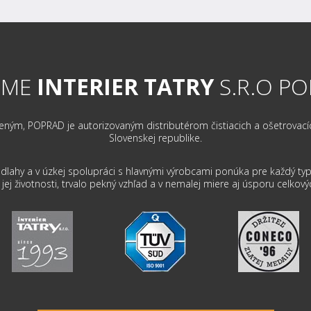
RME
INTERIER TATRY
S.R.O P
m, POPRAD je autorizovaným distributérom čistiacich a ošetrovacích 
Slovenskej republike.
dlahy a v úzkej spolupráci s hlavnými výrobcami ponúka pre každý typ 
ej životnosti, trvalo pekný vzhľad a v nemalej miere aj úsporu celkový