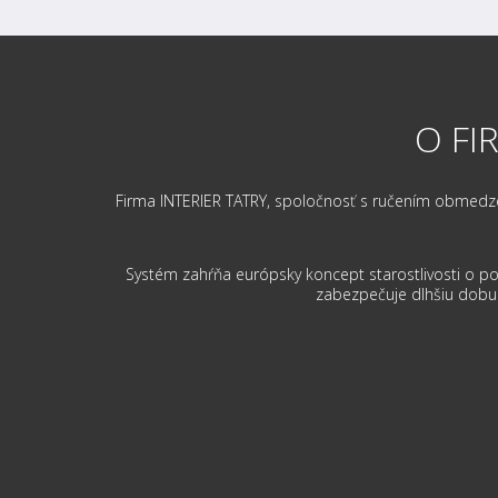
O FI
Firma INTERIER TATRY, spoločnosť s ručením obmedzený
Systém zahŕňa európsky koncept starostlivosti o po
zabezpečuje dlhšiu dobu j