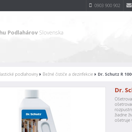
0903 900 902
hu Podlahárov
Slovenska
lastické podlahoviny
Bežné čističe a dezinfekcie
Dr. Schutz R 100
Dr. S
Ošetrovac
ošetrova
rozpustn
žiadne ži
ošetruje