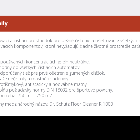
ily
vací a čistiaci prostriedok pre bežné čistenie a ošetrovanie všetkýc
vacích komponentov, ktoré nevyžadujú žiadne životné prostredie zaťaž
 používaných koncentráciách je pH neutrálne.
hodný do všetkých čistiacich automatov.
dporúčaný tiež pre prvé ošetrenie gumených dlážok.
iaže nečistoty a mastné usadeniny.
rotišmykový, antistatický a hodvábne matný.
pĺňa požiadavky normy DIN 18032 pre športové povrchy.
potreba: 750 ml = 750 m2
lny medzinárodný názov: Dr. Schutz Floor Cleaner R 1000