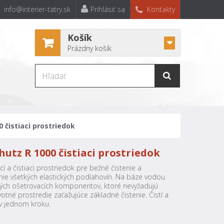
info@interier-tatry.sk
Prihlásiť sa
Kontakty
Košík
Prázdny košík
0 čistiaci prostriedok
chutz R 1000 čistiaci prostriedok
í a čistiaci prostriedok pre bežné čistenie a
nie všetkých elastických podlahovín. Na báze vodou
ých ošetrovacích komponentov, ktoré nevyžadujú
votné prostredie zaťažujúce základné čistenie. Čistí a
 v jednom kroku.