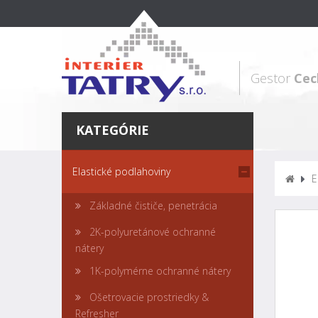
Gestor
Cec
KATEGÓRIE
Elastické podlahoviny
E
Základné čističe, penetrácia
2K-polyuretánové ochranné
nátery
1K-polymérne ochranné nátery
Ošetrovacie prostriedky &
Refresher