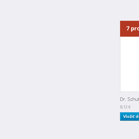
7 pr
Dr. Schut
8,12 €
Vložiť 