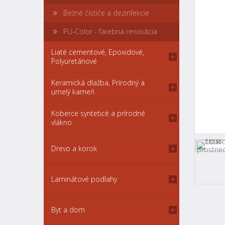
Bežné čističe a dezinfekcie
PU-Color - farebná renovácia
Liaté cementové, Epoxidové,
Polyuretánové
Keramická dlažba, Prírodný a
umelý kameň
Koberce synteticé a prírodné
vlákno
Drevo a korok
Laminátové podlahy
Byt a dom