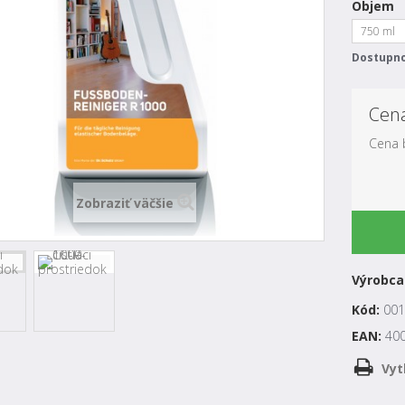
Objem
750 ml
Dostupno
Cen
Cena 
Zobraziť väčšie
Výrobca
Kód:
001
EAN:
40
Vyt