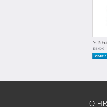
Dr. Schut
138,90 €
Vložiť 
O FI