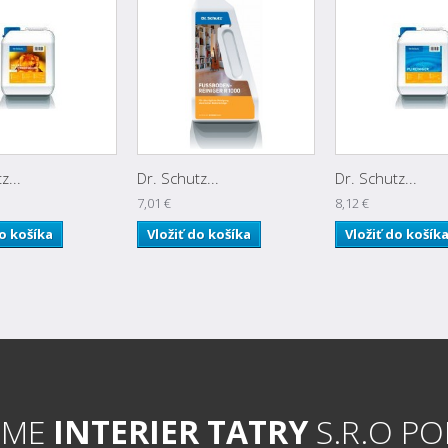
z...
Dr. Schutz...
Dr. Schutz...
7,01 €
8,12 €
do košíka
Vložiť do košíka
Vložiť do košík
RME
INTERIER TATRY
S.R.O P