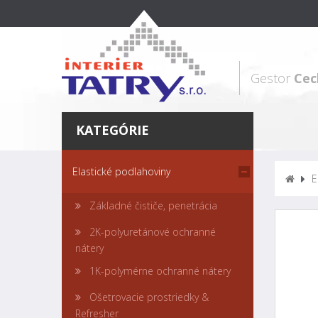
Gestor
Cec
KATEGÓRIE
Elastické podlahoviny
E
Základné čističe, penetrácia
2K-polyuretánové ochranné
nátery
1K-polymérne ochranné nátery
Ošetrovacie prostriedky &
Refresher