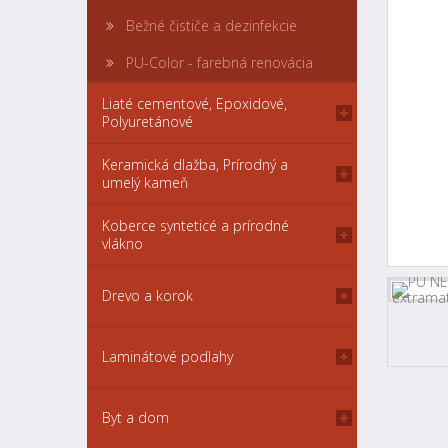
Bežné čističe a dezinfekcie
PU-Color - farebná renovácia
Liaté cementové, Epoxidové,
Polyuretánové
Keramická dlažba, Prírodný a
umelý kameň
Koberce synteticé a prírodné
vlákno
Drevo a korok
Laminátové podlahy
Byt a dom