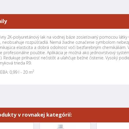
ily
ívny 2K-polyuretánový lak na vodnej báze zosieťovaný pomocou látky
e, neobsahuje rozpúšťadlá. Nemá žiadne označenie symbolom nebezp
vynikajúca elasticita a dobrá odolnosť voči bezfarebným chemikáliám. Vy
e profesionálne použitie. Aplikácia je možná ako jednovrstvový systé
2
). Redukuje priľnavosť nečistôt a uľahčuje bežné čistenie. Vysoký podie
myková trieda R9.
2
BA: 0,99 l - 20 m
odukty v rovnakej kategórií: