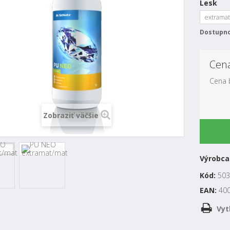
Lesk
extrama
Dostupno
Cen
Cena 
Zobraziť väčšie
Výrobca
Kód:
503
EAN:
40
Vyt