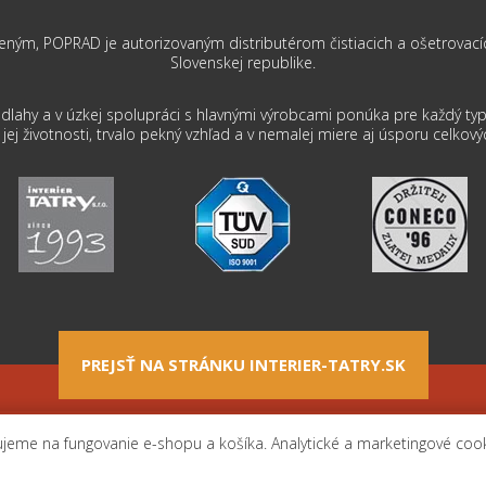
m, POPRAD je autorizovaným distributérom čistiacich a ošetrovacích 
Slovenskej republike.
dlahy a v úzkej spolupráci s hlavnými výrobcami ponúka pre každý typ 
ej životnosti, trvalo pekný vzhľad a v nemalej miere aj úsporu celkový
PREJSŤ NA STRÁNKU INTERIER-TATRY.SK
né podmienky
Doprava
Kontakt
Nastavenia
jeme na fungovanie e-shopu a košíka. Analytické a marketingové coo