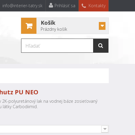
info@interier-tatry.sk
Prihlásiť sa
Kontakty
Košík
Prázdny košík
chutz PU NEO
ny 2K-polyuretánový lak na vodnej báze zosieťovaný
látky Carbodiimid.