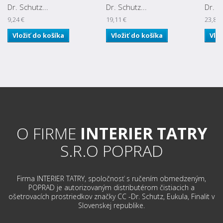
Dr. Schutz...
Dr. Schutz...
Dr. S
9,24 €
19,11 €
23,81 
Vložiť do košíka
Vložiť do košíka
Vlož
O FIRME
INTERIER TATRY
S.R.O POPRAD
Firma INTERIER TATRY, spoločnosť s ručením obmedzeným,
POPRAD je autorizovaným distributérom čistiacich a
ošetrovacích prostriedkov značky CC -Dr. Schutz, Eukula, Finalit v
Slovenskej republike.