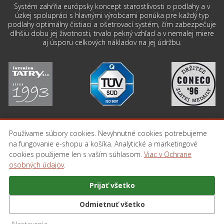
Systém zahŕňa európsky koncept starostlivosti o podlahy a v
úzkej spolupráci s hlavnými výrobcami ponúka pre každý typ
podlahy optimálny čistiaci a ošetrovací systém, čím zabezpečuje
dlhšiu dobu jej životnosti, trvalo pekný vzhľad a v nemalej miere
aj úsporu celkových nákladov na jej údržbu.
Používame súbory cookies. Nevyhnutné cookies potrebujeme
na fungovanie e-shopu a košíka. Analytické a marketingové
PREJSŤ NA STRÁNKU INTERIER-TATRY.SK
cookies použijeme len s vaším súhlasom.
Viac v Ochrane
osobných údajov
.
Obchodné podmienky
Doprava
Kontakt
Prijať všetko
Nastavenia cookies
Odmietnuť všetko