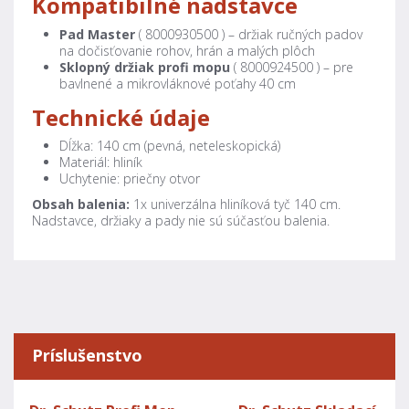
Kompatibilné nadstavce
Pad Master
( 8000930500 ) – držiak ručných padov
na dočisťovanie rohov, hrán a malých plôch
Sklopný držiak profi mopu
(
8000924500
) – pre
bavlnené a mikrovláknové poťahy 40 cm
Technické údaje
Dĺžka: 140 cm (pevná, neteleskopická)
Materiál: hliník
Uchytenie: priečny otvor
Obsah balenia:
1x univerzálna hliníková tyč 140 cm.
Nadstavce, držiaky a pady nie sú súčasťou balenia.
Príslušenstvo