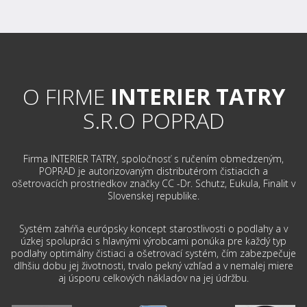
O FIRME
INTERIER TATRY
S.R.O POPRAD
Firma INTERIER TATRY, spoločnosť s ručením obmedzeným,
POPRAD je autorizovaným distributérom čistiacich a
ošetrovacích prostriedkov značky CC -Dr. Schutz, Eukula, Finalit v
Slovenskej republike.
Systém zahŕňa európsky koncept starostlivosti o podlahy a v
úzkej spolupráci s hlavnými výrobcami ponúka pre každý typ
podlahy optimálny čistiaci a ošetrovací systém, čím zabezpečuje
dlhšiu dobu jej životnosti, trvalo pekný vzhľad a v nemalej miere
aj úsporu celkových nákladov na jej údržbu.