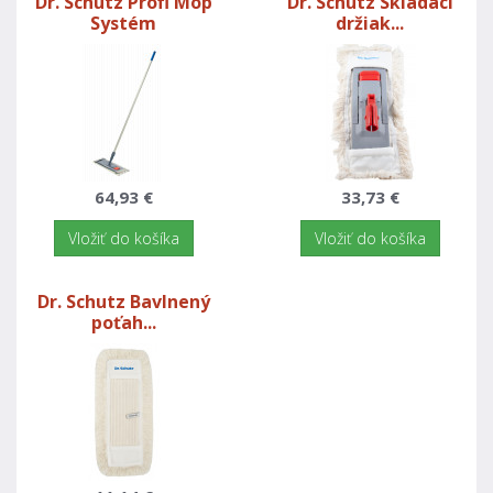
Dr. Schutz Profi Mop
Dr. Schutz Skladací
Systém
držiak...
64,93 €
33,73 €
Vložiť do košíka
Vložiť do košíka
Dr. Schutz Bavlnený
poťah...