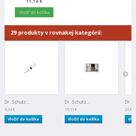
11,14 €
Vložiť do košíka
29 produkty v rovnakej kategórií:
Dr. Schutz...
Dr. Schutz...
Dr. S
9,24 €
19,11 €
23,81 
Vložiť do košíka
Vložiť do košíka
Vlož