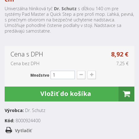
Univerzálna hliníková tyč
Dr. Schutz
s dĺžkou 140 cm pre
systémy Pad Master a Quick Step a pre profi mop. Ľahká, pevná,
s priečnym otvorom na bezpečné uchytenie nadstavca.
Umožňuje pohodlné čistenie podlahy v stoji. Nadstavce sa
predávajú samostatne.
Cena s DPH
8,92 €
Cena bez DPH
7,25 €
Množstvo
Vložiť do košíka
Výrobca:
Dr. Schutz
Kód:
8000924400
Vytlačiť