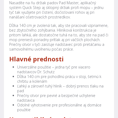
Nasadíte na ňu držiak padov Pad Master, aplikačný
systém Quick Step aj sklopný držiak profi mopu – jednu
tyč tak využijete pri čistení, dočisťovaní rohov aj pri
nanášaní ošetrovacích prostriedkov.
Dĺžka 140 cm je zvolená tak, aby ste pracovali vzpriamene,
bez zbytočného zohýbania. Hliníková konštrukcia je
pritom ľahká, ale dostatočne tuhá na to, aby ste na pad či
mop preniesli poriadny prítlak aj pri väčších plochách.
Priečny otvor v tyči zaisťuje nadstavec proti pretáčaniu a
samovoľnému uvoľneniu počas práce.
Hlavné prednosti
Univerzálne použitie – jedna tyč pre viacero
nadstavcov Dr. Schutz
Dĺžka 140 cm pre pohodlnú prácu v stoji, šetrnú k
chrbtu a kolenám
Ľahký a zároveň tuhý hliník – dobrý prenos tlaku na
pad
Priečny otvor pre pevné a bezpečné uchytenie
nadstavca
Odolné vyhotovenie pre profesionálne aj domáce
použitie