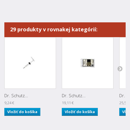
29 produkty v rovnakej kategórií:
Dr. Schutz...
Dr. Schutz...
Dr. S
9,24 €
19,11 €
25,58 
Vložiť do košíka
Vložiť do košíka
Vlož