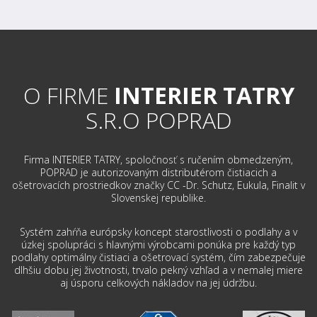
O FIRME
INTERIER TATRY
S.R.O POPRAD
Firma INTERIER TATRY, spoločnosť s ručením obmedzeným,
POPRAD je autorizovaným distributérom čistiacich a
ošetrovacích prostriedkov značky CC -Dr. Schutz, Eukula, Finalit v
Slovenskej republike.
Systém zahŕňa európsky koncept starostlivosti o podlahy a v
úzkej spolupráci s hlavnými výrobcami ponúka pre každý typ
podlahy optimálny čistiaci a ošetrovací systém, čím zabezpečuje
dlhšiu dobu jej životnosti, trvalo pekný vzhľad a v nemalej miere
aj úsporu celkových nákladov na jej údržbu.