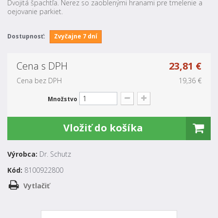
Dvojitá špachtľa. Nerez so zaoblenými hranami pre tmelenie a
oejovanie parkiet.
Dostupnosť:
Zvyčajne 7 dní
Cena s DPH
23,81 €
Cena bez DPH
19,36 €
Množstvo
Vložiť do košíka
Výrobca:
Dr. Schutz
Kód:
8100922800
Vytlačiť