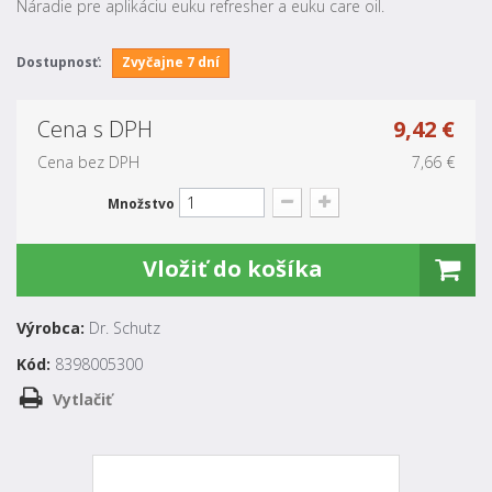
Náradie pre aplikáciu euku refresher a euku care oil.
Dostupnosť:
Zvyčajne 7 dní
Cena s DPH
9,42 €
Cena bez DPH
7,66 €
Množstvo
Vložiť do košíka
Výrobca:
Dr. Schutz
Kód:
8398005300
Vytlačiť