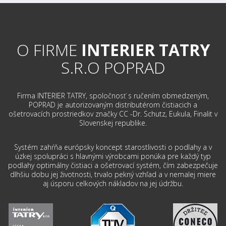
O FIRME
INTERIER TATRY
S.R.O POPRAD
Firma INTERIER TATRY, spoločnosť s ručením obmedzeným,
POPRAD je autorizovaným distributérom čistiacich a
ošetrovacích prostriedkov značky CC -Dr. Schutz, Eukula, Finalit v
Slovenskej republike.
Systém zahŕňa európsky koncept starostlivosti o podlahy a v
úzkej spolupráci s hlavnými výrobcami ponúka pre každý typ
podlahy optimálny čistiaci a ošetrovací systém, čím zabezpečuje
dlhšiu dobu jej životnosti, trvalo pekný vzhľad a v nemalej miere
aj úsporu celkových nákladov na jej údržbu.