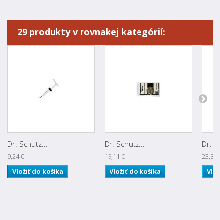
29 produkty v rovnakej kategórií:
Dr. Schutz...
Dr. Schutz...
Dr. S
9,24 €
19,11 €
23,81 
Vložiť do košíka
Vložiť do košíka
Vlož